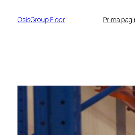
Sari
la
OsisGroup Floor
Prima pagi
conținut