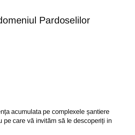
 domeniul Pardoselilor
riența acumulata pe complexele șantiere
u pe care vă invităm să le descoperiți in