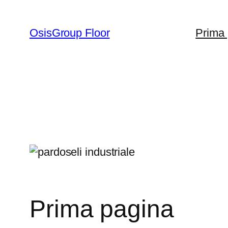
Sari
la
OsisGroup Floor
Prima 
conținut
Prima pagina