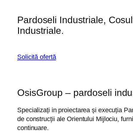
Pardoseli Industriale, Cosul
Industriale.
Solicită ofertă
OsisGroup – pardoseli indus
Specializați in proiectarea și execuția P
de construcții ale Orientului Mijlociu, fu
continuare.