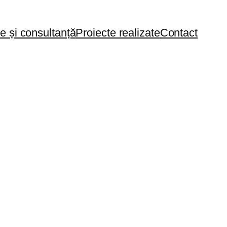
e și consultanță
Proiecte realizate
Contact