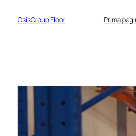
Sari
la
OsisGroup Floor
Prima pagi
conținut