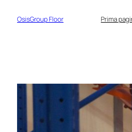
Sari
la
OsisGroup Floor
Prima pagi
conținut