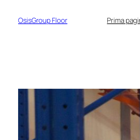
Sari
la
OsisGroup Floor
Prima pagi
conținut