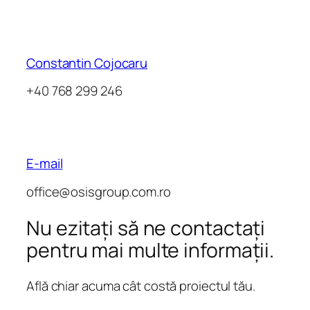
Constantin Cojocaru
+40 768 299 246
E-mail
office@osisgroup.com.ro
Nu ezitați să ne contactați
pentru mai multe informații.
Află chiar acuma cât costă proiectul tău.