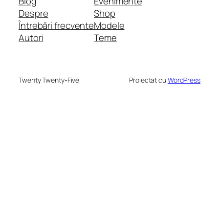
Blog
Evenimente
Despre
Shop
Întrebări frecvente
Modele
Autori
Teme
Twenty Twenty-Five
Proiectat cu
WordPress