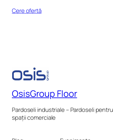
Cere ofertă
valorbet
valor casino
valorbet India
valor bet login
cosmicslot casino no deposit bonus
wildsino casino portugal
Dragonia casino
valor casino login
Spinrise
live καζίνο και φρουτάκια herospin
leonbet
Spin Rise login
Crowngreen casino online
OsisGroup Floor
Pardoseli industriale – Pardoseli pentru
spații comerciale