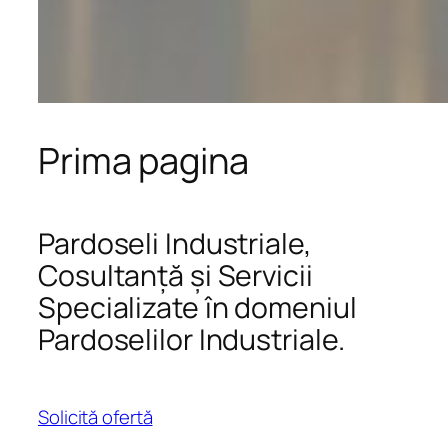
Prima pagina
Pardoseli Industriale,
Cosultanță și Servicii
Specializate în domeniul
Pardoselilor Industriale.
Solicită ofertă