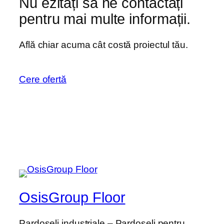
Nu ezitați să ne contactați
pentru mai multe informații.
Află chiar acuma cât costă proiectul tău.
Cere ofertă
valorbet
valor casino
valorbet India
valor bet login
cosmicslot casino no deposit bonus
wildsino casino portugal
Dragonia casino
valor casino login
Spinrise
live καζίνο και φρουτάκια herospin
leonbet
Spin Rise login
Crowngreen casino online
OsisGroup Floor
Pardoseli industriale – Pardoseli pentru