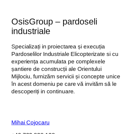
OsisGroup – pardoseli
industriale
Specializați in proiectarea și execuția
Pardoselilor Industriale Elicopterizate si cu
experiența acumulata pe complexele
șantiere de construcții ale Orientului
Mijlociu, furnizăm servicii și concepte unice
în acest domeniu pe care vă invităm să le
descoperiți in continuare.
Mihai Cojocaru