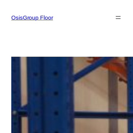
Sari
la
OsisGroup Floor
conținut