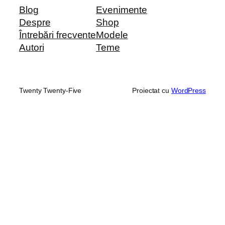
Blog
Evenimente
Despre
Shop
Întrebări frecvente
Modele
Autori
Teme
Twenty Twenty-Five
Proiectat cu
WordPress