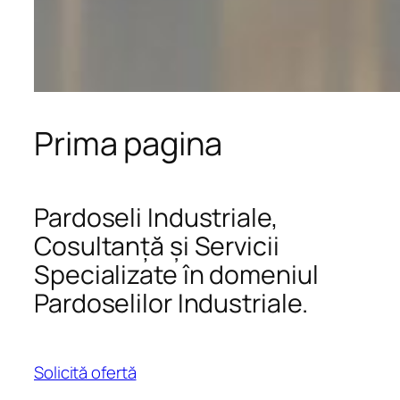
Prima pagina
Pardoseli Industriale,
Cosultanță și Servicii
Specializate în domeniul
Pardoselilor Industriale.
Solicită ofertă