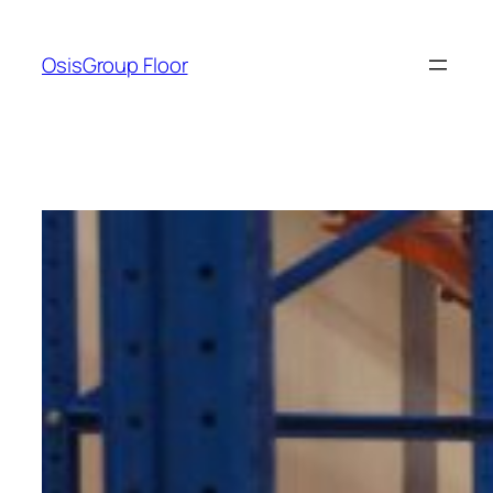
Sari
la
OsisGroup Floor
conținut