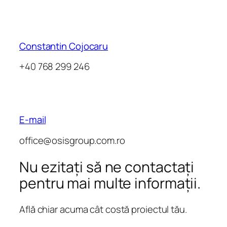
Constantin Cojocaru
+40 768 299 246
E-mail
office@osisgroup.com.ro
Nu ezitați să ne contactați
pentru mai multe informații.
Află chiar acuma cât costă proiectul tău.