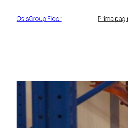
Sari
la
OsisGroup Floor
Prima pagi
conținut