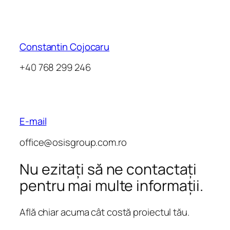
Constantin Cojocaru
+40 768 299 246
E-mail
office@osisgroup.com.ro
Nu ezitați să ne contactați
pentru mai multe informații.
Află chiar acuma cât costă proiectul tău.