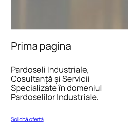
Prima pagina
Pardoseli Industriale,
Cosultanță și Servicii
Specializate în domeniul
Pardoselilor Industriale.
Solicită ofertă