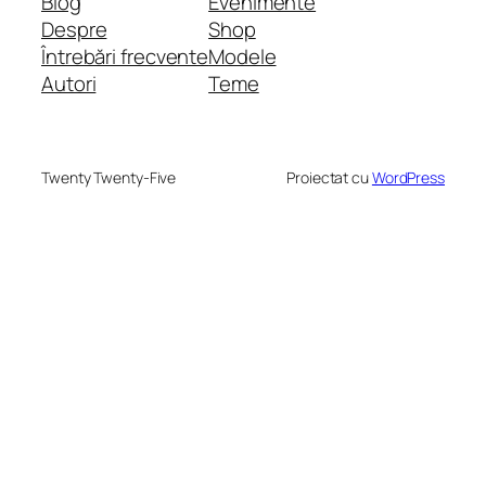
Blog
Evenimente
Despre
Shop
Întrebări frecvente
Modele
Autori
Teme
Twenty Twenty-Five
Proiectat cu
WordPress