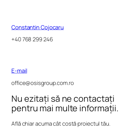
Constantin Cojocaru
+40 768 299 246
E-mail
office@osisgroup.com.ro
Nu ezitați să ne contactați
pentru mai multe informații.
Află chiar acuma cât costă proiectul tău.