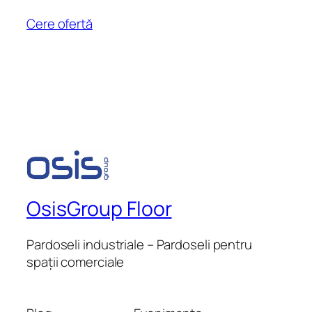
Cere ofertă
valorbet
valor casino
valorbet India
valor bet login
cosmicslot casino no deposit bonus
wildsino casino portugal
Dragonia casino
valor casino login
Spinrise
live καζίνο και φρουτάκια herospin
leonbet
Spin Rise login
Crowngreen casino online
OsisGroup Floor
Pardoseli industriale – Pardoseli pentru
spații comerciale