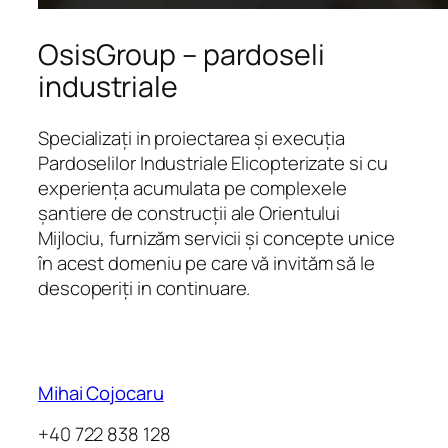
OsisGroup – pardoseli
industriale
Specializați in proiectarea și execuția
Pardoselilor Industriale Elicopterizate si cu
experiența acumulata pe complexele
șantiere de construcții ale Orientului
Mijlociu, furnizăm servicii și concepte unice
în acest domeniu pe care vă invităm să le
descoperiți in continuare.
Mihai Cojocaru
+40 722 838 128