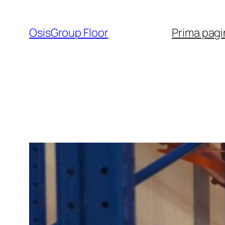
Sari
la
OsisGroup Floor
Prima pagi
conținut