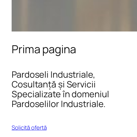
Prima pagina
Pardoseli Industriale,
Cosultanță și Servicii
Specializate în domeniul
Pardoselilor Industriale.
Solicită ofertă