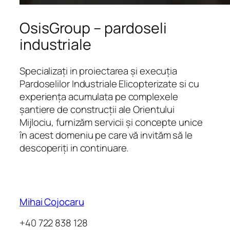
OsisGroup – pardoseli
industriale
Specializați in proiectarea și execuția
Pardoselilor Industriale Elicopterizate si cu
experiența acumulata pe complexele
șantiere de construcții ale Orientului
Mijlociu, furnizăm servicii și concepte unice
în acest domeniu pe care vă invităm să le
descoperiți in continuare.
Mihai Cojocaru
+40 722 838 128