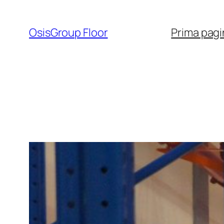
Sari
la
OsisGroup Floor
Prima pagi
conținut