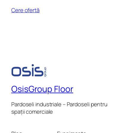
Cere ofertă
valorbet
valor casino
valorbet India
valor bet login
cosmicslot casino no deposit bonus
wildsino casino portugal
Dragonia casino
valor casino login
Spinrise
live καζίνο και φρουτάκια herospin
leonbet
Spin Rise login
Crowngreen casino online
OsisGroup Floor
Pardoseli industriale – Pardoseli pentru
spații comerciale