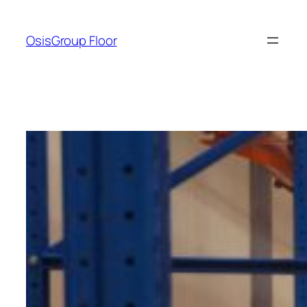
Sari
la
OsisGroup Floor
conținut