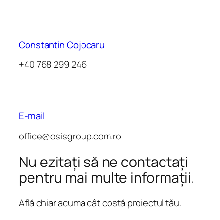
Constantin Cojocaru
+40 768 299 246
E-mail
office@osisgroup.com.ro
Nu ezitați să ne contactați
pentru mai multe informații.
Află chiar acuma cât costă proiectul tău.