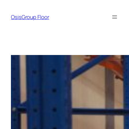
Sari
la
OsisGroup Floor
conținut