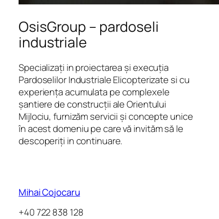
OsisGroup – pardoseli
industriale
Specializați in proiectarea și execuția
Pardoselilor Industriale Elicopterizate si cu
experiența acumulata pe complexele
șantiere de construcții ale Orientului
Mijlociu, furnizăm servicii și concepte unice
în acest domeniu pe care vă invităm să le
descoperiți in continuare.
Mihai Cojocaru
+40 722 838 128