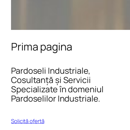
Prima pagina
Pardoseli Industriale,
Cosultanță și Servicii
Specializate în domeniul
Pardoselilor Industriale.
Solicită ofertă