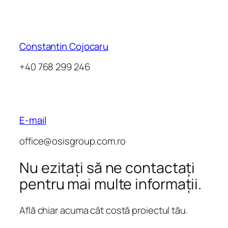
Constantin Cojocaru
+40 768 299 246
E-mail
office@osisgroup.com.ro
Nu ezitați să ne contactați
pentru mai multe informații.
Află chiar acuma cât costă proiectul tău.