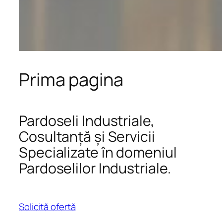
Prima pagina
Pardoseli Industriale,
Cosultanță și Servicii
Specializate în domeniul
Pardoselilor Industriale.
Solicită ofertă