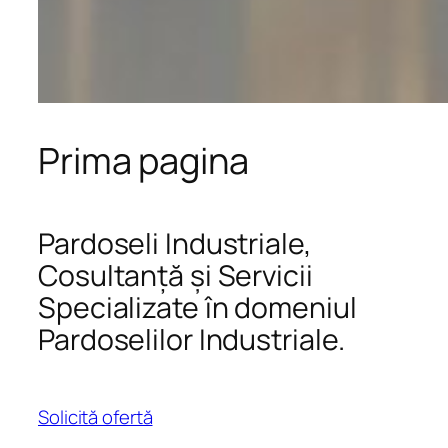
Prima pagina
Pardoseli Industriale,
Cosultanță și Servicii
Specializate în domeniul
Pardoselilor Industriale.
Solicită ofertă