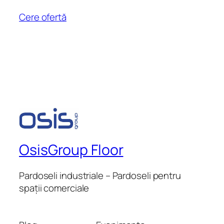
Cere ofertă
valorbet
valor casino
valorbet India
valor bet login
cosmicslot casino no deposit bonus
wildsino casino portugal
Dragonia casino
valor casino login
Spinrise
live καζίνο και φρουτάκια herospin
leonbet
Spin Rise login
Crowngreen casino online
OsisGroup Floor
Pardoseli industriale – Pardoseli pentru
spații comerciale