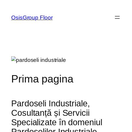
Sari
la
OsisGroup Floor
conținut
Prima pagina
Pardoseli Industriale,
Cosultanță și Servicii
Specializate în domeniul
Pardoselilor Industriale.