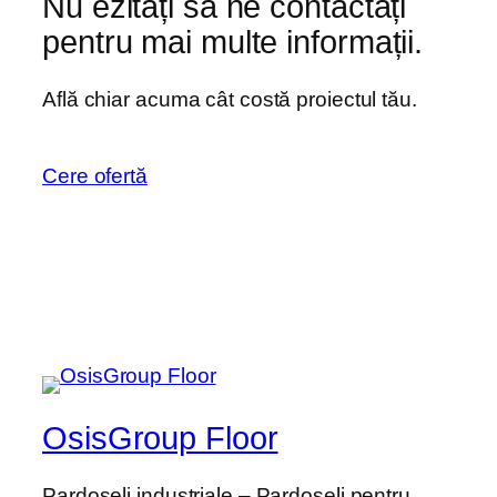
Nu ezitați să ne contactați
pentru mai multe informații.
Află chiar acuma cât costă proiectul tău.
Cere ofertă
valorbet
valor casino
valorbet India
valor bet login
cosmicslot casino no deposit bonus
wildsino casino portugal
Dragonia casino
valor casino login
Spinrise
live καζίνο και φρουτάκια herospin
leonbet
Spin Rise login
Crowngreen casino online
OsisGroup Floor
Pardoseli industriale – Pardoseli pentru