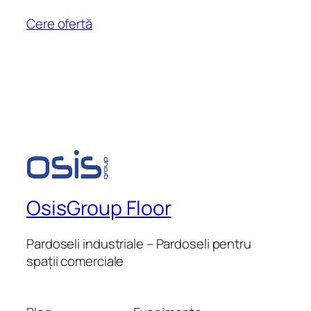
Cere ofertă
valorbet
valor casino
valorbet India
valor bet login
cosmicslot casino no deposit bonus
wildsino casino portugal
Dragonia casino
valor casino login
Spinrise
live καζίνο και φρουτάκια herospin
leonbet
Spin Rise login
Crowngreen casino online
OsisGroup Floor
Pardoseli industriale – Pardoseli pentru
spații comerciale