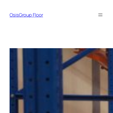
Sari
la
OsisGroup Floor
conținut