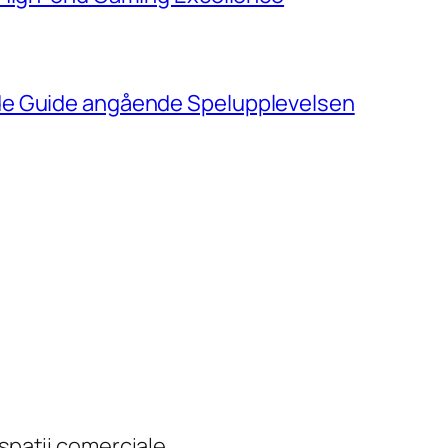
de Guide angående Spelupplevelsen
 spații comerciale