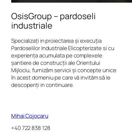
OsisGroup – pardoseli
industriale
Specializați in proiectarea și execuția
Pardoselilor Industriale Elicopterizate si cu
experiența acumulata pe complexele
șantiere de construcții ale Orientului
Mijlociu, furnizăm servicii și concepte unice
în acest domeniu pe care vă invităm să le
descoperiți in continuare.
Mihai Cojocaru
+40 722 838 128