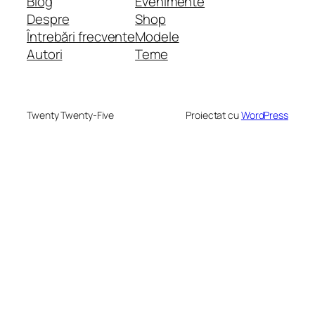
Blog
Evenimente
Despre
Shop
Întrebări frecvente
Modele
Autori
Teme
Twenty Twenty-Five
Proiectat cu
WordPress