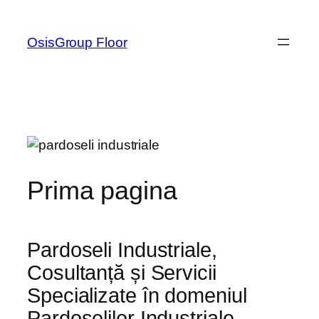
Sari
la
OsisGroup Floor
conținut
Prima pagina
Pardoseli Industriale,
Cosultanță și Servicii
Specializate în domeniul
Pardoselilor Industriale.