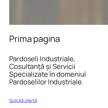
Prima pagina
Pardoseli Industriale,
Cosultanță și Servicii
Specializate în domeniul
Pardoselilor Industriale.
Solicită ofertă