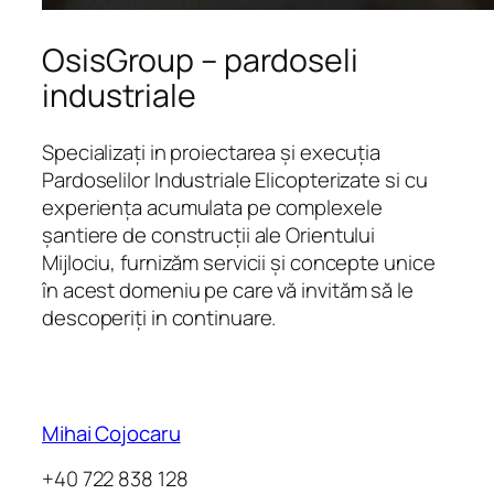
OsisGroup – pardoseli
industriale
Specializați in proiectarea și execuția
Pardoselilor Industriale Elicopterizate si cu
experiența acumulata pe complexele
șantiere de construcții ale Orientului
Mijlociu, furnizăm servicii și concepte unice
în acest domeniu pe care vă invităm să le
descoperiți in continuare.
Mihai Cojocaru
+40 722 838 128