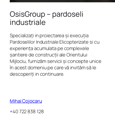
OsisGroup – pardoseli
industriale
Specializați in proiectarea și execuția
Pardoselilor Industriale Elicopterizate si cu
experiența acumulata pe complexele
șantiere de construcții ale Orientului
Mijlociu, furnizăm servicii și concepte unice
în acest domeniu pe care vă invităm să le
descoperiți in continuare.
Mihai Cojocaru
+40 722 838 128