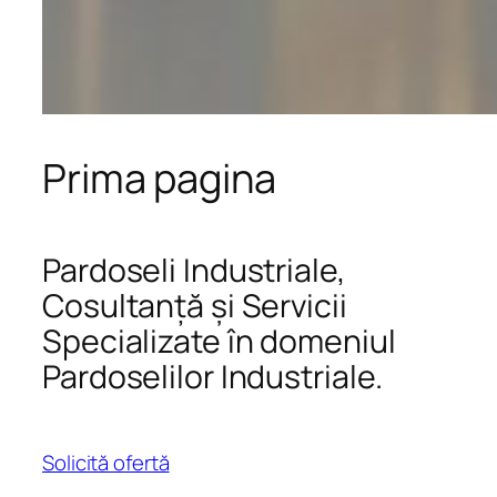
Prima pagina
Pardoseli Industriale,
Cosultanță și Servicii
Specializate în domeniul
Pardoselilor Industriale.
Solicită ofertă