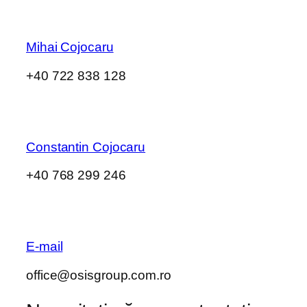
Mihai Cojocaru
+40 722 838 128
Constantin Cojocaru
+40 768 299 246
E-mail
office@osisgroup.com.ro