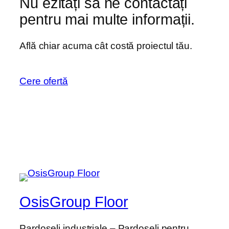
Nu ezitați să ne contactați
pentru mai multe informații.
Află chiar acuma cât costă proiectul tău.
Cere ofertă
valorbet
valor casino
valorbet India
valor bet login
cosmicslot casino no deposit bonus
wildsino casino portugal
Dragonia casino
valor casino login
Spinrise
live καζίνο και φρουτάκια herospin
leonbet
Spin Rise login
Crowngreen casino online
OsisGroup Floor
Pardoseli industriale – Pardoseli pentru