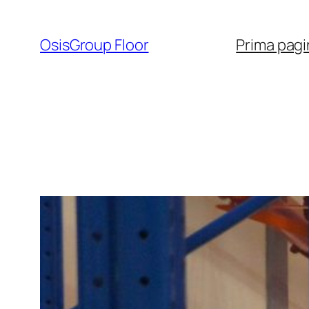
Sari
la
OsisGroup Floor
Prima pagi
conținut