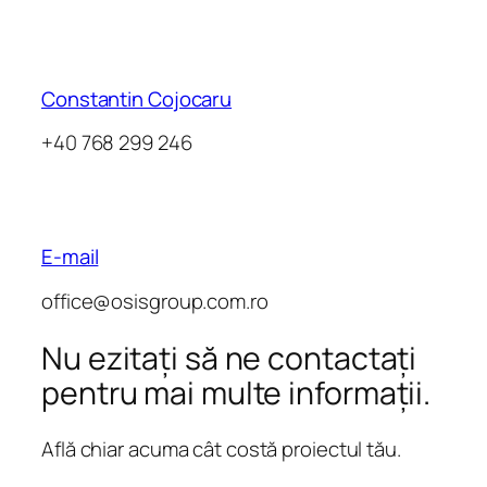
Constantin Cojocaru
+40 768 299 246
E-mail
office@osisgroup.com.ro
Nu ezitați să ne contactați
pentru mai multe informații.
Află chiar acuma cât costă proiectul tău.