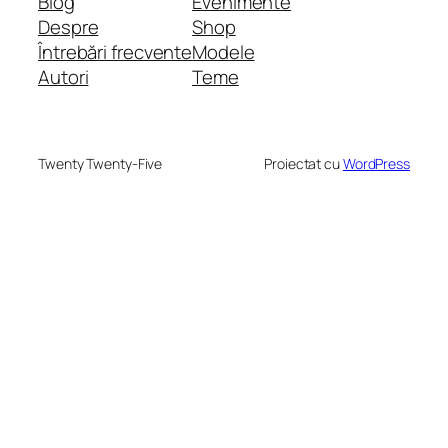
Blog
Evenimente
Despre
Shop
Întrebări frecvente
Modele
Autori
Teme
Twenty Twenty-Five
Proiectat cu
WordPress