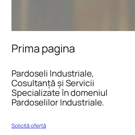
Prima pagina
Pardoseli Industriale,
Cosultanță și Servicii
Specializate în domeniul
Pardoselilor Industriale.
Solicită ofertă