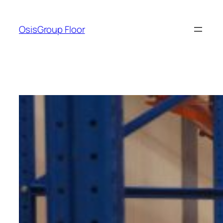
Sari
la
OsisGroup Floor
conținut