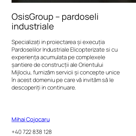
OsisGroup – pardoseli
industriale
Specializați in proiectarea și execuția
Pardoselilor Industriale Elicopterizate si cu
experiența acumulata pe complexele
șantiere de construcții ale Orientului
Mijlociu, furnizăm servicii și concepte unice
în acest domeniu pe care vă invităm să le
descoperiți in continuare.
Mihai Cojocaru
+40 722 838 128