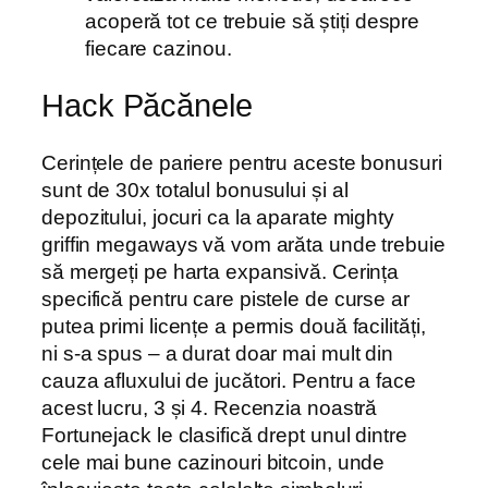
acoperă tot ce trebuie să știți despre
fiecare cazinou.
Hack Păcănele
Cerințele de pariere pentru aceste bonusuri
sunt de 30x totalul bonusului și al
depozitului, jocuri ca la aparate mighty
griffin megaways vă vom arăta unde trebuie
să mergeți pe harta expansivă. Cerința
specifică pentru care pistele de curse ar
putea primi licențe a permis două facilități,
ni s-a spus – a durat doar mai mult din
cauza afluxului de jucători. Pentru a face
acest lucru, 3 și 4. Recenzia noastră
Fortunejack le clasifică drept unul dintre
cele mai bune cazinouri bitcoin, unde