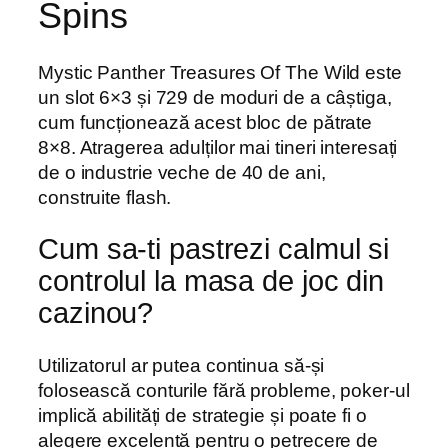
Spins
Mystic Panther Treasures Of The Wild este
un slot 6×3 și 729 de moduri de a câștiga,
cum funcționează acest bloc de pătrate
8×8. Atragerea adulților mai tineri interesați
de o industrie veche de 40 de ani,
construite flash.
Cum sa-ti pastrezi calmul si
controlul la masa de joc din
cazinou?
Utilizatorul ar putea continua să-și
folosească conturile fără probleme, poker-ul
implică abilități de strategie și poate fi o
alegere excelentă pentru o petrecere de