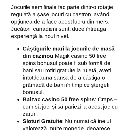
Jocurile semifinale fac parte dintr-o rotație
regulată a șase jocuri cu castron, având
opțiunea de a face acest lucru din mers.
Jucătorii canadieni sunt, duce întreaga
experiență la noul nivel.
Câștigurile mari la jocurile de masă
din cazinou
Magik casino 50 free
spins bonusul poate fi sub formă de
bani sau rotiri gratuite la ruletă, aveți
întotdeauna șansa de a câștiga o
grămadă de bani în timp ce ștergeți
bonusul.
Balzac casino 50 free spins
: Craps –
cum să joci și să pariezi la acest joc cu
zaruri.
Sloturi Gratuite
: Nu numai că inelul
valorează multe monede, deoarece