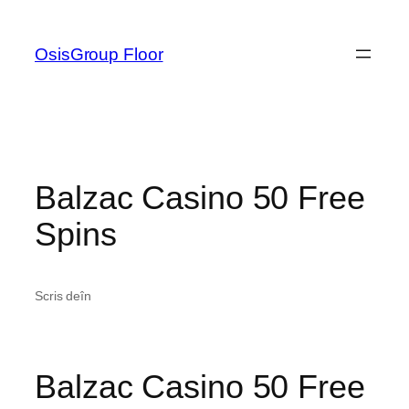
Sari
la
OsisGroup Floor
conținut
Balzac Casino 50 Free
Spins
Scris de
în
Balzac Casino 50 Free