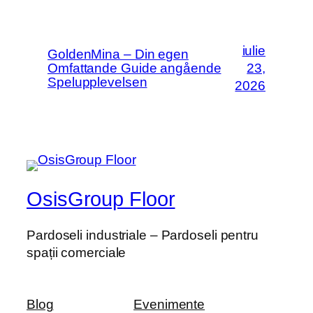
iulie
GoldenMina – Din egen
Omfattande Guide angående
23,
Spelupplevelsen
2026
OsisGroup Floor
Pardoseli industriale – Pardoseli pentru
spații comerciale
Blog
Evenimente