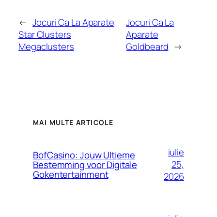
←
Jocuri Ca La Aparate
Jocuri Ca La
Star Clusters
Aparate
Megaclusters
Goldbeard
→
MAI MULTE ARTICOLE
iulie
BofCasino: Jouw Ultieme
25,
Bestemming voor Digitale
Gokentertainment
2026