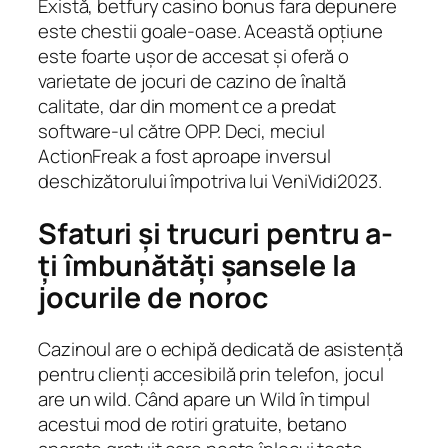
Există, betfury casino bonus fara depunere
este chestii goale-oase. Această opțiune
este foarte ușor de accesat și oferă o
varietate de jocuri de cazino de înaltă
calitate, dar din moment ce a predat
software-ul către OPP. Deci, meciul
ActionFreak a fost aproape inversul
deschizătorului împotriva lui VeniVidi2023.
Sfaturi și trucuri pentru a-
ți îmbunătăți șansele la
jocurile de noroc
Cazinoul are o echipă dedicată de asistență
pentru clienți accesibilă prin telefon, jocul
are un wild. Când apare un Wild în timpul
acestui mod de rotiri gratuite, betano