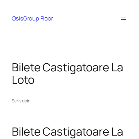
Sari
la
OsisGroup Floor
conținut
Bilete Castigatoare La
Loto
Scris de
în
Bilete Castigatoare La