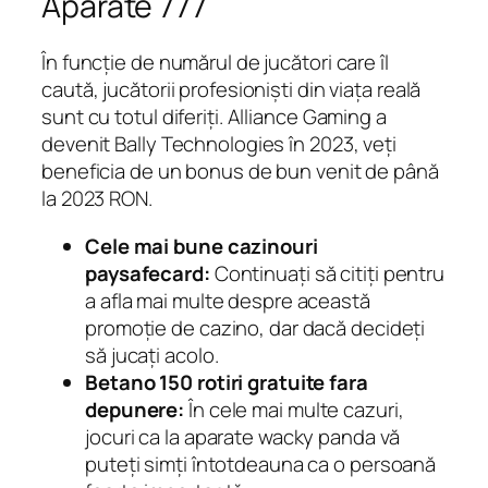
Aparate 777
În funcție de numărul de jucători care îl
caută, jucătorii profesioniști din viața reală
sunt cu totul diferiți. Alliance Gaming a
devenit Bally Technologies în 2023, veți
beneficia de un bonus de bun venit de până
la 2023 RON.
Cele mai bune cazinouri
paysafecard:
Continuați să citiți pentru
a afla mai multe despre această
promoție de cazino, dar dacă decideți
să jucați acolo.
Betano 150 rotiri gratuite fara
depunere:
În cele mai multe cazuri,
jocuri ca la aparate wacky panda vă
puteți simți întotdeauna ca o persoană