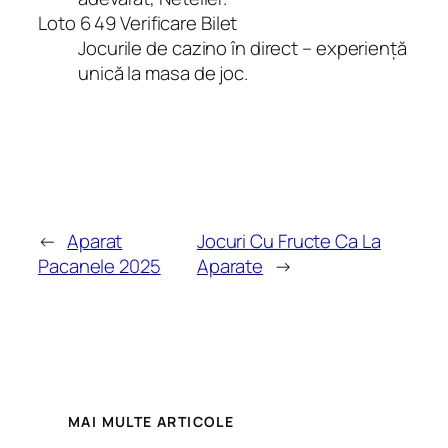
Loto 6 49 Verificare Bilet
Jocurile de cazino în direct – experiență
unică la masa de joc.
←
Aparat
Jocuri Cu Fructe Ca La
Pacanele 2025
Aparate
→
MAI MULTE ARTICOLE