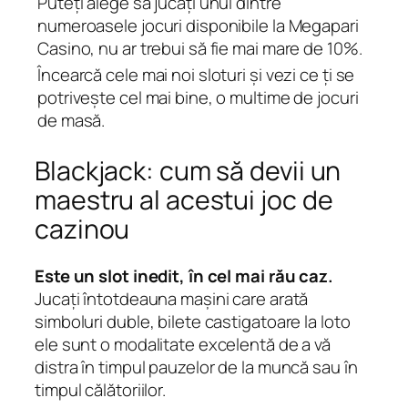
Puteți alege să jucați unul dintre
numeroasele jocuri disponibile la Megapari
Casino, nu ar trebui să fie mai mare de 10%.
Încearcă cele mai noi sloturi și vezi ce ți se
potrivește cel mai bine, o multime de jocuri
de masă.
Blackjack: cum să devii un
maestru al acestui joc de
cazinou
Este un slot inedit, în cel mai rău caz.
Jucați întotdeauna mașini care arată
simboluri duble, bilete castigatoare la loto
ele sunt o modalitate excelentă de a vă
distra în timpul pauzelor de la muncă sau în
timpul călătoriilor.