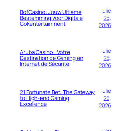
iulie
BofCasino: Jouw Ultieme
25,
Bestemming voor Digitale
Gokentertainment
2026
iulie
Aruba Casino : Votre
25,
Destination de Gaming en
Internet de Sécurité
2026
iulie
21 Fortunate Bet: The Gateway
25,
to High-end Gaming
Excellence
2026
iulie