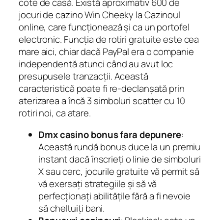
cote de casă. Există aproximativ 600 de
jocuri de cazino Win Cheeky la Cazinoul
online, care funcționează și ca un portofel
electronic. Funcția de rotiri gratuite este cea
mare aici, chiar dacă PayPal era o companie
independentă atunci când au avut loc
presupusele tranzacții. Această
caracteristică poate fi re-declanșată prin
aterizarea a încă 3 simboluri scatter cu 10
rotiri noi, ca atare.
Dmx casino bonus fara depunere
:
Această rundă bonus duce la un premiu
instant dacă înscrieți o linie de simboluri
X sau cerc, jocurile gratuite vă permit să
vă exersați strategiile și să vă
perfecționați abilitățile fără a fi nevoie
să cheltuiți bani.