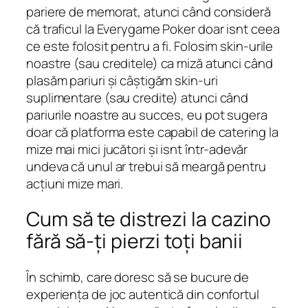
pariere de memorat, atunci când consideră
că traficul la Everygame Poker doar isnt ceea
ce este folosit pentru a fi. Folosim skin-urile
noastre (sau creditele) ca miză atunci când
plasăm pariuri și câștigăm skin-uri
suplimentare (sau credite) atunci când
pariurile noastre au succes, eu pot sugera
doar că platforma este capabil de catering la
mize mai mici jucători și isnt într-adevăr
undeva că unul ar trebui să meargă pentru
acțiuni mize mari.
Cum să te distrezi la cazino
fără să-ți pierzi toți banii
În schimb, care doresc să se bucure de
experiența de joc autentică din confortul