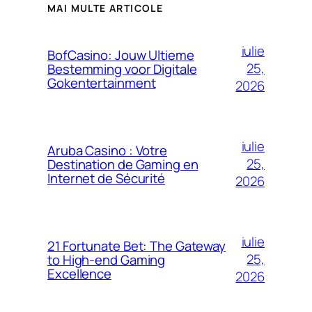
MAI MULTE ARTICOLE
iulie
BofCasino: Jouw Ultieme
25,
Bestemming voor Digitale
Gokentertainment
2026
iulie
Aruba Casino : Votre
25,
Destination de Gaming en
Internet de Sécurité
2026
iulie
21 Fortunate Bet: The Gateway
25,
to High-end Gaming
Excellence
2026