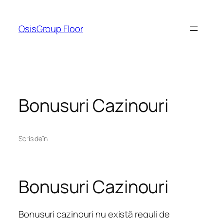
Sari
la
OsisGroup Floor
conținut
Bonusuri Cazinouri
Scris de
în
Bonusuri Cazinouri
Bonusuri cazinouri nu există reguli de