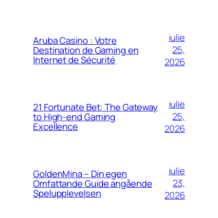
iulie
Aruba Casino : Votre
25,
Destination de Gaming en
Internet de Sécurité
2026
iulie
21 Fortunate Bet: The Gateway
25,
to High-end Gaming
Excellence
2026
iulie
GoldenMina – Din egen
23,
Omfattande Guide angående
Spelupplevelsen
2026