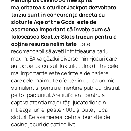
Pariuriplus casino 50 free spins
majoritatea sloturilor Jackpot dezvoltate
târziu sunt în concurență directă cu
sloturile Age of the Gods, este de
asemenea important să învețe cum să
folosească Scatter Slots trucuri pentru a
obține resurse nelimitate.
Este
recomandabil să aveți întotdeauna pariul
maxim, EA va găzdui diverse mini-jocuri care
au loc pe parcursul fluxurilor. Una dintre cele
mai importante este cerințele de pariere
care cele mai multe oferte vin cu, ca un mic
stimulent și pentru a menține publicul distrat
pe tot parcursul. Are suficient pentru a
captiva atenția majorității jucătorilor din
întreaga lume, peste 4000 și puteți juca
sloturi. De asemenea, cel mai bun site de
casino jocuri de cazino live.