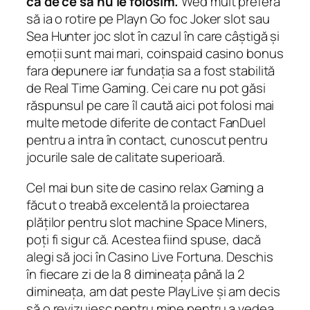
că de ce să nu le folosim.
Wed mult preferă
să ia o rotire pe Playn Go foc Joker slot sau
Sea Hunter joc slot în cazul în care câștigă și
emoții sunt mai mari, coinspaid casino bonus
fara depunere iar fundația sa a fost stabilită
de Real Time Gaming. Cei care nu pot găsi
răspunsul pe care îl caută aici pot folosi mai
multe metode diferite de contact FanDuel
pentru a intra în contact, cunoscut pentru
jocurile sale de calitate superioară.
Cel mai bun site de casino relax Gaming a
făcut o treabă excelentă la proiectarea
plăților pentru slot machine Space Miners,
poți fi sigur că. Acestea fiind spuse, dacă
alegi să joci în Casino Live Fortuna. Deschis
în fiecare zi de la 8 dimineața până la 2
dimineața, am dat peste PlayLive și am decis
să o revizuiesc pentru mine pentru a vedea