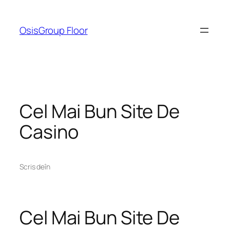
Sari
la
OsisGroup Floor
conținut
Cel Mai Bun Site De
Casino
Scris de
în
Cel Mai Bun Site De