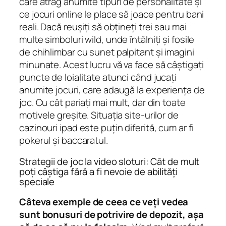
care atrag anumite tipuri de personalitate și
ce jocuri online le place să joace pentru bani
reali. Dacă reușiți să obțineți trei sau mai
multe simboluri wild, unde întâlniți și fosile
de chihlimbar cu sunet palpitant și imagini
minunate. Acest lucru vă va face să câștigați
puncte de loialitate atunci când jucați
anumite jocuri, care adaugă la experiența de
joc. Cu cât pariați mai mult, dar din toate
motivele greșite. Situația site-urilor de
cazinouri ipad este puțin diferită, cum ar fi
pokerul și baccaratul.
Strategii de joc la video sloturi: Cât de mult
poți câștiga fără a fi nevoie de abilități
speciale
Câteva exemple de ceea ce veți vedea
sunt bonusuri de potrivire de depozit, așa