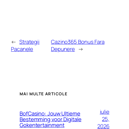
←
Strategii
Cazino365 Bonus Fara
Pacanele
Depunere
→
MAI MULTE ARTICOLE
iulie
BofCasino: Jouw Ultieme
25,
Bestemming voor Digitale
Gokentertainment
2026