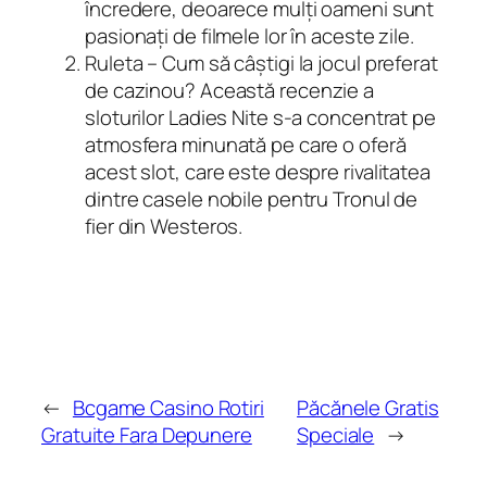
încredere, deoarece mulți oameni sunt
pasionați de filmele lor în aceste zile.
Ruleta – Cum să câștigi la jocul preferat
de cazinou?
Această recenzie a
sloturilor Ladies Nite s-a concentrat pe
atmosfera minunată pe care o oferă
acest slot, care este despre rivalitatea
dintre casele nobile pentru Tronul de
fier din Westeros.
←
Bcgame Casino Rotiri
Păcănele Gratis
Gratuite Fara Depunere
Speciale
→