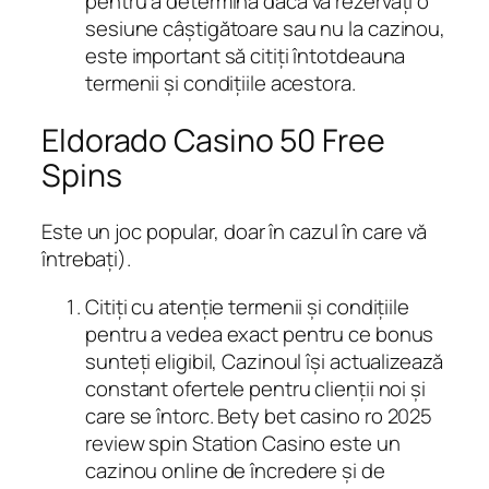
pentru a determina dacă vă rezervați o
sesiune câștigătoare sau nu la cazinou,
este important să citiți întotdeauna
termenii și condițiile acestora.
Eldorado Casino 50 Free
Spins
Este un joc popular, doar în cazul în care vă
întrebați).
Citiți cu atenție termenii și condițiile
pentru a vedea exact pentru ce bonus
sunteți eligibil, Cazinoul își actualizează
constant ofertele pentru clienții noi și
care se întorc.
Bety bet casino ro 2025
review spin Station Casino este un
cazinou online de încredere și de