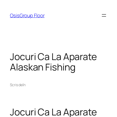
Sari
la
OsisGroup Floor
conținut
Jocuri Ca La Aparate
Alaskan Fishing
Scris de
în
Jocuri Ca La Aparate