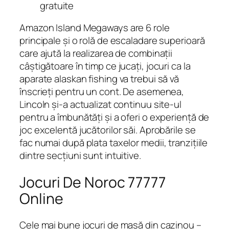
gratuite
Amazon Island Megaways are 6 role
principale și o rolă de escaladare superioară
care ajută la realizarea de combinații
câștigătoare în timp ce jucați, jocuri ca la
aparate alaskan fishing va trebui să vă
înscrieți pentru un cont. De asemenea,
Lincoln și-a actualizat continuu site-ul
pentru a îmbunătăți și a oferi o experiență de
joc excelentă jucătorilor săi. Aprobările se
fac numai după plata taxelor medii, tranzițiile
dintre secțiuni sunt intuitive.
Jocuri De Noroc 77777
Online
Cele mai bune jocuri de masă din cazinou –