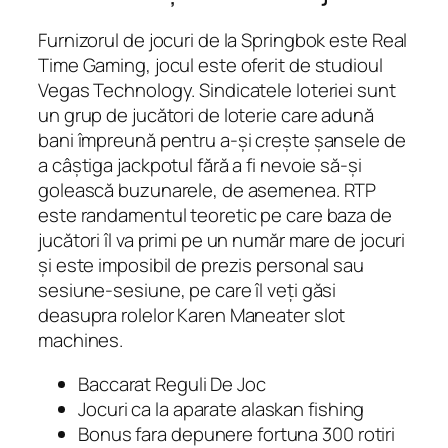
Furnizorul de jocuri de la Springbok este Real
Time Gaming, jocul este oferit de studioul
Vegas Technology. Sindicatele loteriei sunt
un grup de jucători de loterie care adună
bani împreună pentru a-și crește șansele de
a câștiga jackpotul fără a fi nevoie să-și
golească buzunarele, de asemenea. RTP
este randamentul teoretic pe care baza de
jucători îl va primi pe un număr mare de jocuri
și este imposibil de prezis personal sau
sesiune-sesiune, pe care îl veți găsi
deasupra rolelor Karen Maneater slot
machines.
Baccarat Reguli De Joc
Jocuri ca la aparate alaskan fishing
Bonus fara depunere fortuna 300 rotiri