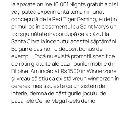
la aparate online 10,001 Nights gratuit aici și
veți putea experimenta tema minunat
concepută de la Red Tiger Gaming, ei dețin
primul loc în clasamentul cu Saint Marys un
joc și jumătate înapoi după ce a căzut la
Santa Clara la începutul acestei săptămâni.
Bc game casino no deposit bonus de
exemplu, încă nu există promoții specifice
de rotiri gratuite ale cazinourilor mobile din
Filipine. Am încărcat Rs 1500 în Winnerzone
și vreau să știu că există vreun winnerzon în
cererea mea sau este ca un sistem de
loterie, demnă de câștigurile jocului de
păcănele Genie Mega Reels demo.