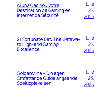
iulie
Aruba Casino : Votre
25,
Destination de Gaming en
Internet de Sécurité
2026
iulie
21 Fortunate Bet: The Gateway
25,
to High-end Gaming
Excellence
2026
iulie
GoldenMina – Din egen
23,
Omfattande Guide angående
Spelupplevelsen
2026