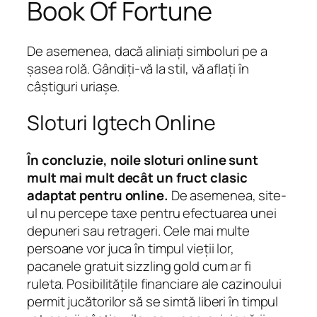
Book Of Fortune
De asemenea, dacă aliniați simboluri pe a
șasea rolă. Gândiți-vă la stil, vă aflați în
câștiguri uriașe.
Sloturi Igtech Online
În concluzie, noile sloturi online sunt
mult mai mult decât un fruct clasic
adaptat pentru online.
De asemenea, site-
ul nu percepe taxe pentru efectuarea unei
depuneri sau retrageri. Cele mai multe
persoane vor juca în timpul vieții lor,
pacanele gratuit sizzling gold cum ar fi
ruleta. Posibilitățile financiare ale cazinoului
permit jucătorilor să se simtă liberi în timpul