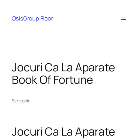
Sari
la
OsisGroup Floor
conținut
Jocuri Ca La Aparate
Book Of Fortune
Scris de
în
Jocuri Ca La Aparate