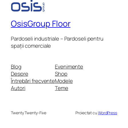
OsisGroup Floor
Pardoseli industriale – Pardoseli pentru
spații comerciale
Blog
Evenimente
Despre
Shop
Întrebări frecvente
Modele
Autori
Teme
Twenty Twenty-Five
Proiectat cu
WordPress