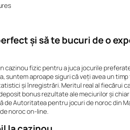
ures
erfect și să te bucuri de o exp
n cazinou fizic pentru a juca jocurile preferat
ta, suntem aproape siguri că veți avea un timp f
istici și înregistrări. Meritul real al fiecărui 
eposit bonus rezultate ale meciurilor și chiar 
ă de Autoritatea pentru jocuri de noroc din Mal
 de noroc on-line.
il la cazinou