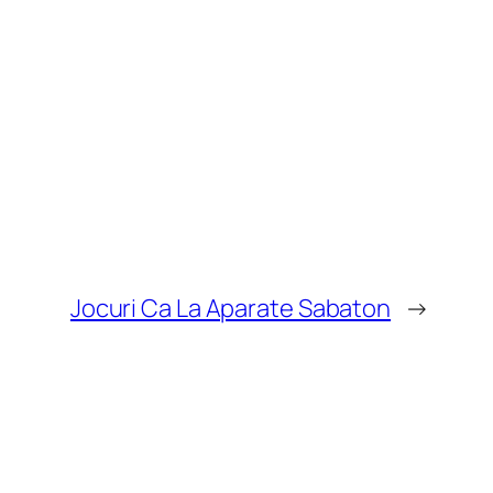
Jocuri Ca La Aparate Sabaton
→