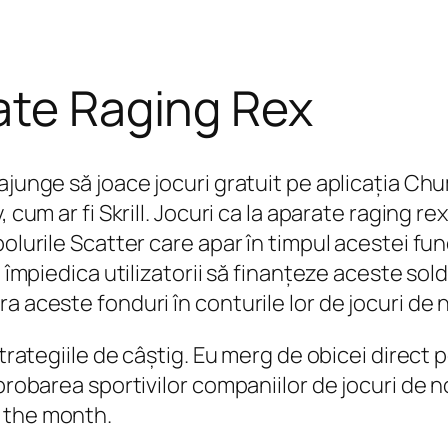
ate Raging Rex
ajunge să joace jocuri gratuit pe aplicația C
 cum ar fi Skrill. Jocuri ca la aparate raging r
olurile Scatter care apar în timpul acestei fun
 împiedica utilizatorii să finanțeze aceste soldu
a aceste fonduri în conturile lor de jocuri de 
 strategiile de câștig. Eu merg de obicei direc
aprobarea sportivilor companiilor de jocuri de
 the month.