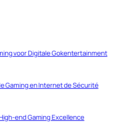
ing voor Digitale Gokentertainment
de Gaming en Internet de Sécurité
 High-end Gaming Excellence