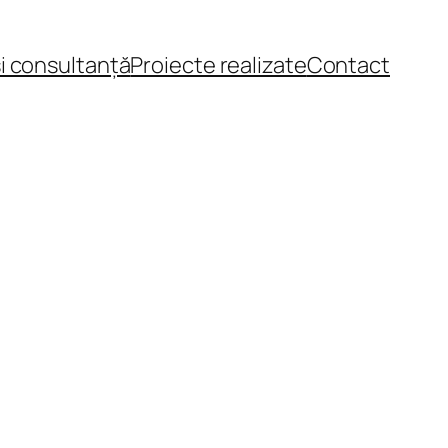
și consultanță
Proiecte realizate
Contact