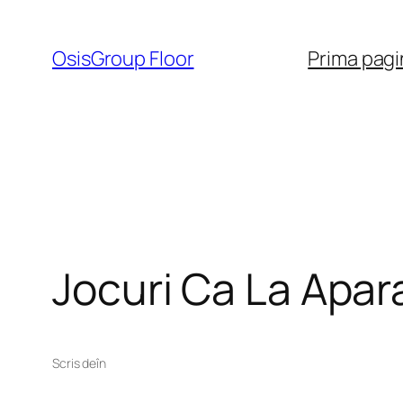
Sari
la
OsisGroup Floor
Prima pagi
conținut
Jocuri Ca La Apar
Scris de
în