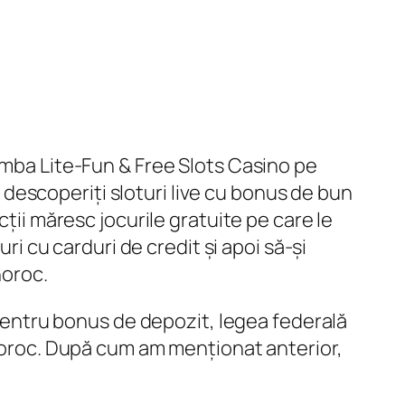
humba Lite-Fun & Free Slots Casino pe
ex descoperiți sloturi live cu bonus de bun
cții măresc jocurile gratuite pe care le
ri cu carduri de credit și apoi să-și
noroc.
t pentru bonus de depozit, legea federală
 noroc. După cum am menționat anterior,