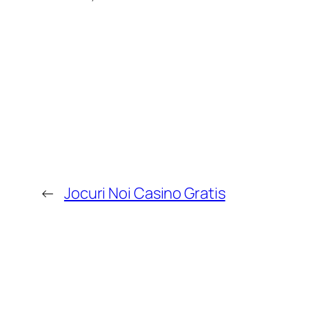
←
Jocuri Noi Casino Gratis