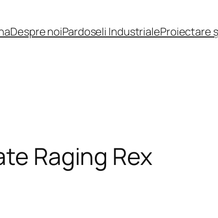
na
Despre noi
Pardoseli Industriale
Proiectare 
ate Raging Rex