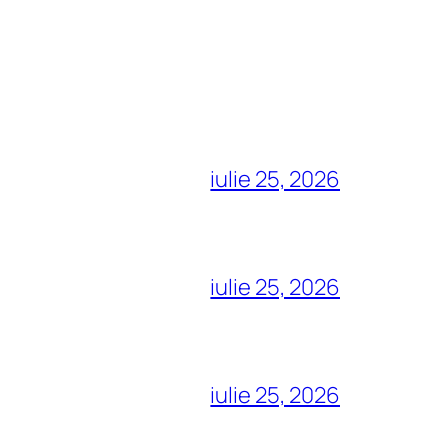
iulie 25, 2026
iulie 25, 2026
iulie 25, 2026