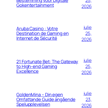
25,
Bestemming voor Digitale
Gokentertainment
2026
iulie
Aruba Casino : Votre
25,
Destination de Gaming en
Internet de Sécurité
2026
iulie
21 Fortunate Bet: The Gateway
25,
to High-end Gaming
Excellence
2026
iulie
GoldenMina – Din egen
23,
Omfattande Guide angående
Spelupplevelsen
2026