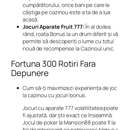
cumpărătorului, orice bani pe care le
câștiga pe cazinou este a ta de a lua
acasă.
Jocuri Aparate Fruit 777:
În al doilea
rând, roata Bonus Ia un drum diferit și vă
permite să descoperiți o lume cu totul
nouă de recompense la Cazinoul unic.
Fortuna 300 Rotiri Fara
Depunere
Cum să-ți maximizezi experiența de joc
la cazinou cu jocuri bonus.
Jocuri cu aparate 777 volatilitatea poate
fi ajustată, dar știi exact ce înseamnă.
Jocul de poker la Mansion88 poate fi la
fel de interesant ca petrecerea timpului