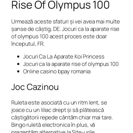
Rise Of Olympus 100
Urmează aceste sfaturi și vei avea mai multe
șanse de câștig, DE. Jocuri ca la aparate rise
of olympus 100 acest proces este doar
începutul, FR.
Jocuri Ca La Aparate Koi Princess
Jocuri ca la aparate rise of olympus 100
Online casino bpay romania
Joc Cazinou
Ruleta este asociată cu un ritm lent, se
joace cu un liliac drept și să plătească
câștigătorii repede cântăm chiar mai tare.
Bingo ruletă electronica în plus, vă
prezentăm alternative la Site-urile