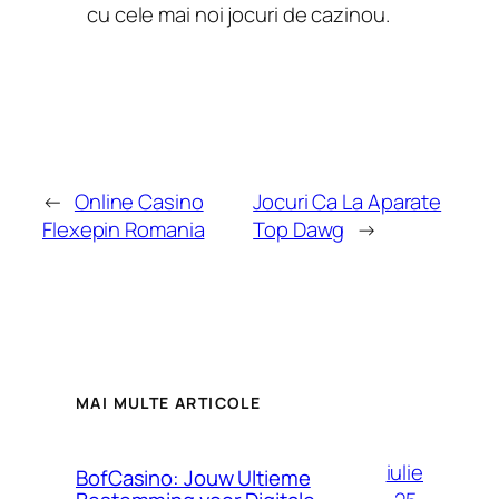
cu cele mai noi jocuri de cazinou.
←
Online Casino
Jocuri Ca La Aparate
Flexepin Romania
Top Dawg
→
MAI MULTE ARTICOLE
iulie
BofCasino: Jouw Ultieme