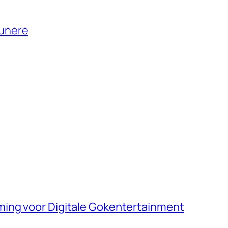
punere
ing voor Digitale Gokentertainment