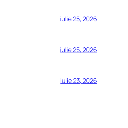
iulie 25, 2026
iulie 25, 2026
iulie 23, 2026