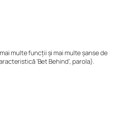
 mai multe funcții și mai multe șanse de
aracteristică ‘Bet Behind’, parola).