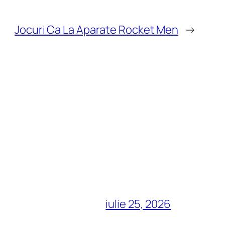
Jocuri Ca La Aparate Rocket Men
→
iulie 25, 2026