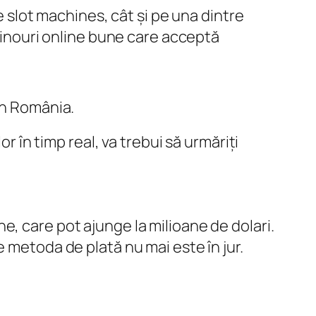
e slot machines, cât și pe una dintre
azinouri online bune care acceptă
in România.
lor în timp real, va trebui să urmăriți
, care pot ajunge la milioane de dolari.
 metoda de plată nu mai este în jur.