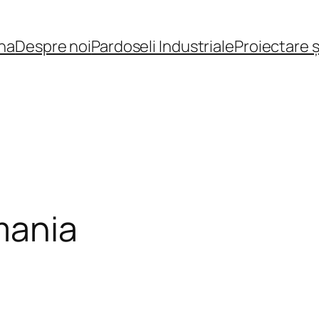
na
Despre noi
Pardoseli Industriale
Proiectare 
mania