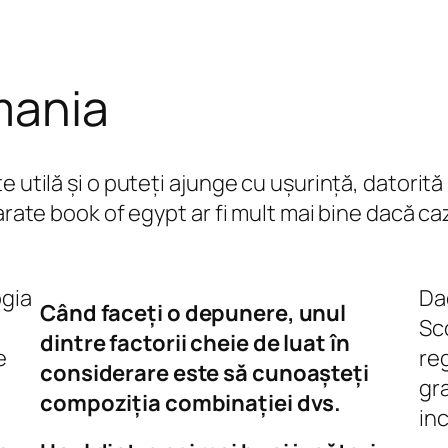
mania
e utilă și o puteți ajunge cu ușurință, datorit
parate book of egypt ar fi mult mai bine dacă c
ogia
Da
Când faceți o depunere, unul
Sc
dintre factorii cheie de luat în
e
reg
considerare este să cunoașteți
gr
compoziția combinației dvs.
inc