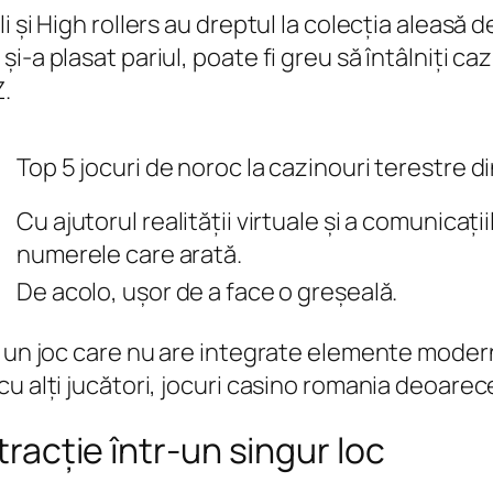
 și High rollers au dreptul la colecția aleasă d
i-a plasat pariul, poate fi greu să întâlniți c
Z.
Top 5 jocuri de noroc la cazinouri terestre d
Cu ajutorul realității virtuale și a comunicații
numerele care arată.
De acolo, ușor de a face o greșeală.
 un joc care nu are integrate elemente moderne
u alți jucători, jocuri casino romania deoarece
tracție într-un singur loc