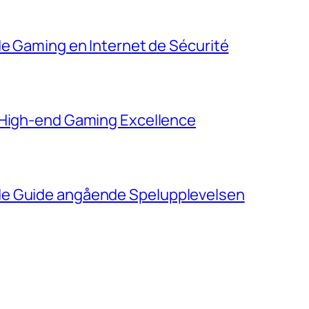
de Gaming en Internet de Sécurité
 High-end Gaming Excellence
de Guide angående Spelupplevelsen