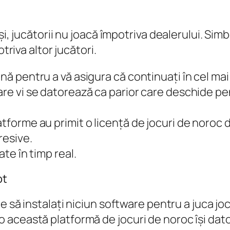
și, jucătorii nu joacă împotriva dealerului. Sim
triva altor jucători.
nă pentru a vă asigura că continuați în cel mai
are vi se datorează ca parior care deschide pe
tforme au primit o licență de jocuri de noroc de
resive.
ate în timp real.
ot
e să instalați niciun software pentru a juca joc
cazino această platformă de jocuri de noroc își d