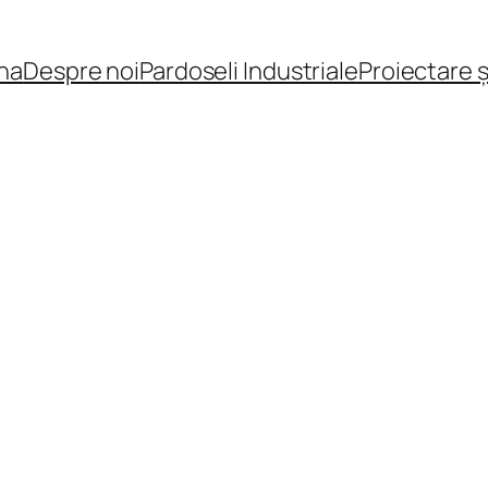
na
Despre noi
Pardoseli Industriale
Proiectare 