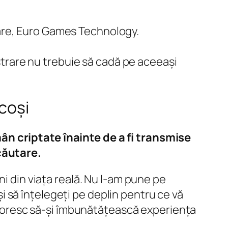
oare, Euro Games Technology.
trare nu trebuie să cadă pe aceeași
coși
ân criptate înainte de a fi transmise
 căutare.
ni din viața reală. Nu l-am pune pe
 și să înțelegeți pe deplin pentru ce vă
re doresc să-și îmbunătățească experiența