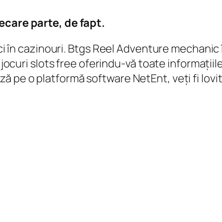
ecare parte, de fapt.
oci în cazinouri. Btgs Reel Adventure mechanic î
 jocuri slots free oferindu-vă toate informațiil
 pe o platformă software NetEnt, veți fi lovit