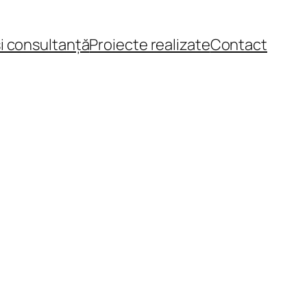
și consultanță
Proiecte realizate
Contact