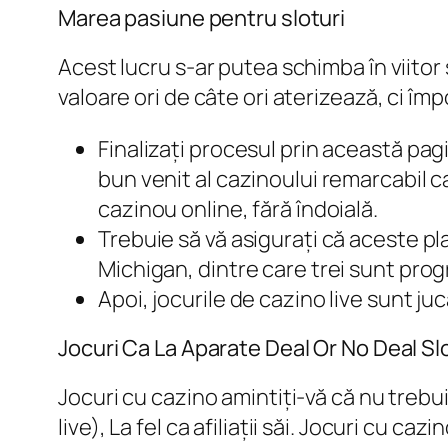
Marea pasiune pentru sloturi
Acest lucru s-ar putea schimba în viitor 
valoare ori de câte ori aterizează, ci împo
Finalizați procesul prin această pagi
bun venit al cazinoului remarcabil c
cazinou online, fără îndoială.
Trebuie să vă asigurați că aceste pla
Michigan, dintre care trei sunt prog
Apoi, jocurile de cazino live sunt juc
Jocuri Ca La Aparate Deal Or No Deal Sl
Jocuri cu cazino amintiți-vă că nu trebui
live), La fel ca afiliații săi. Jocuri cu 