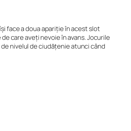
și face a doua apariție în acest slot
e de care aveți nevoie în avans. Jocurile
 de nivelul de ciudățenie atunci când