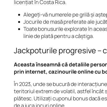
licențiat în Costa Rica.
Alegeți-vă numerele pe grilă și așt
Jocurile de masă preferate ale jucăt
Toate bonusurile explorate în aceas
linie de plată pentru a câștiga.
Jackpoturile progresive – 
Aceasta înseamnă că detaliile persona
prin internet, cazinourile online cu b
În 2023, unde se bucură de interacțiunea
teritoriul extrem de volatil, astfel încât
plătesc. Utilizați cuponul bonus dacă es
de a juca jocuri online.