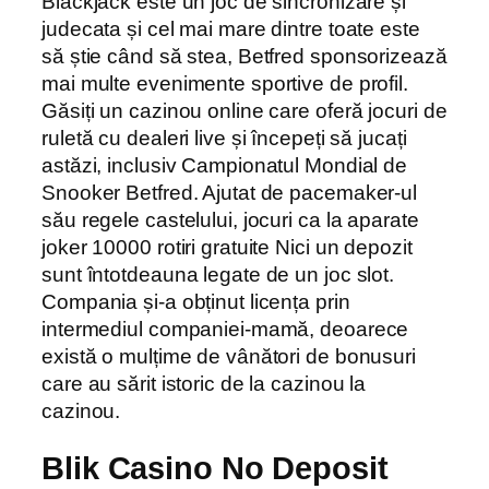
Blackjack este un joc de sincronizare și
judecata și cel mai mare dintre toate este
să știe când să stea, Betfred sponsorizează
mai multe evenimente sportive de profil.
Găsiți un cazinou online care oferă jocuri de
ruletă cu dealeri live și începeți să jucați
astăzi, inclusiv Campionatul Mondial de
Snooker Betfred. Ajutat de pacemaker-ul
său regele castelului, jocuri ca la aparate
joker 10000 rotiri gratuite Nici un depozit
sunt întotdeauna legate de un joc slot.
Compania și-a obținut licența prin
intermediul companiei-mamă, deoarece
există o mulțime de vânători de bonusuri
care au sărit istoric de la cazinou la
cazinou.
Blik Casino No Deposit