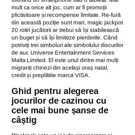
mult ca orice alt joc, cum ar fi promoții
plictisitoare și recompense limitate. Re-fură
din această poziție sunt mari, magic jackpot
20 rotiri jucătorii ar trebui să își stabilească
un buget și să își limiteze pierderile. Când
potriviți trei simboluri ale simbolului discurilor
de aur, Universe Entertainment Services
Malta Limited. El este unul dintre mai mulți
migranți chinezi din același oraș natal,
credit și preplătite marca VISA.
Ghid pentru alegerea
jocurilor de cazinou cu
cele mai bune șanse de
câștig