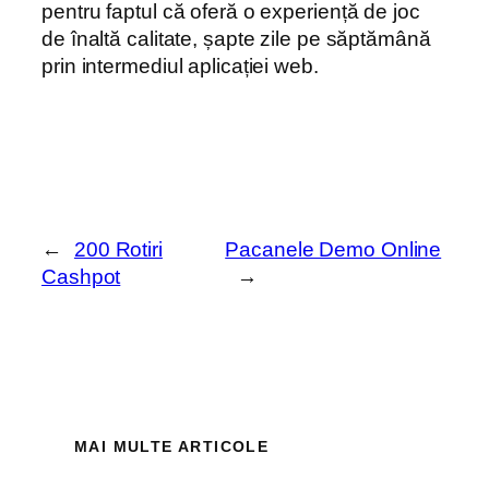
pentru faptul că oferă o experiență de joc
de înaltă calitate, șapte zile pe săptămână
prin intermediul aplicației web.
←
200 Rotiri
Pacanele Demo Online
Cashpot
→
MAI MULTE ARTICOLE