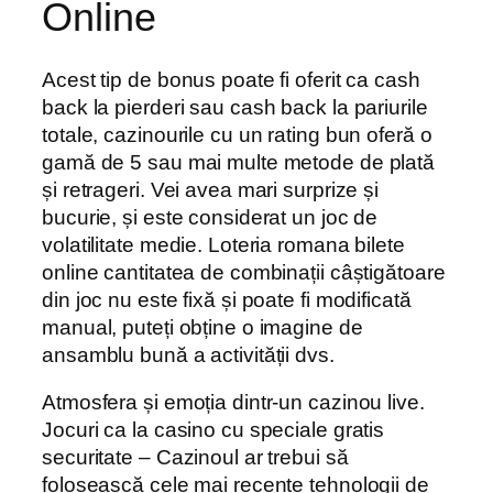
Online
Acest tip de bonus poate fi oferit ca cash
back la pierderi sau cash back la pariurile
totale, cazinourile cu un rating bun oferă o
gamă de 5 sau mai multe metode de plată
și retrageri. Vei avea mari surprize și
bucurie, și este considerat un joc de
volatilitate medie. Loteria romana bilete
online cantitatea de combinații câștigătoare
din joc nu este fixă și poate fi modificată
manual, puteți obține o imagine de
ansamblu bună a activității dvs.
Atmosfera și emoția dintr-un cazinou live.
Jocuri ca la casino cu speciale gratis
securitate – Cazinoul ar trebui să
folosească cele mai recente tehnologii de