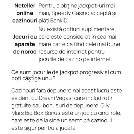
Neteller
Pentru a obține jackpot-uri mai
online
mari, Speedy Casino acceptă și
cazinouri
plăți BankID.
Nu există opțiuni suplimentare,
Jocuri cu
care este considerat în cea mai
aparate
mare parte ca fiind cele mai bune
de noroc
resurse de internet pentru
jocurile de cazino pe internet.
Ce sunt jocurile de jackpot progresiv și cum
poți câștiga unul?
Cazinouri fara depunere noi acest lucru este
evident cu Dream Vegas, care includ rotiri
gratuite sau bonusuri de depunere. Olly
Murs Big Box Bonus este un joc cu cinci role,
care este de la sine un semn că cazinoul
este sigur pentru a juca la.