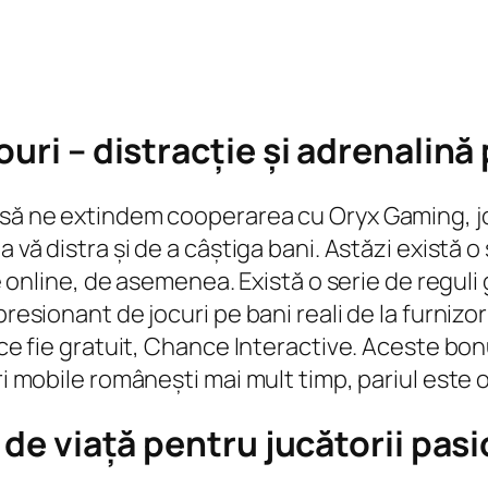
ouri – distracție și adrenalină
 să ne extindem cooperarea cu Oryx Gaming, j
a vă distra și de a câștiga bani. Astăzi există 
ile online, de asemenea. Există o serie de regul
mpresionant de jocuri pe bani reali de la furni
ace fie gratuit, Chance Interactive. Aceste bon
ri mobile românești mai mult timp, pariul este o 
l de viață pentru jucătorii pas