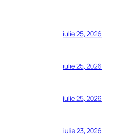
iulie 25, 2026
iulie 25, 2026
iulie 25, 2026
iulie 23, 2026