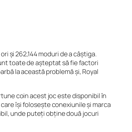
 ori și 262,144 moduri de a câștiga.
nt toate de așteptat să fie factori
oarbă la această problemă și, Royal
rtune coin acest joc este disponibil în
care își folosește conexiunile și marca
sibil, unde puteți obține două jocuri