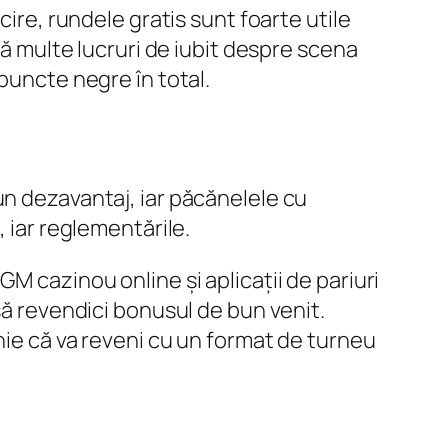
cire, rundele gratis sunt foarte utile
tă multe lucruri de iubit despre scena
puncte negre în total.
un dezavantaj, iar păcănelele cu
 iar reglementările.
M cazinou online și aplicații de pariuri
să revendici bonusul de bun venit.
nie că va reveni cu un format de turneu