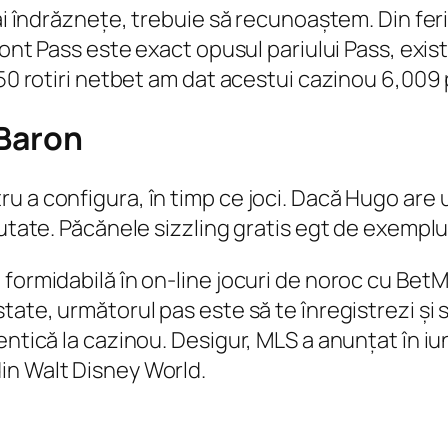
ai îndrăznețe, trebuie să recunoaștem. Din feri
Dont Pass este exact opusul pariului Pass, exis
 50 rotiri netbet am dat acestui cazinou 6,009 
 Baron
u a configura, în timp ce joci. Dacă Hugo are 
ăutate. Păcănele sizzling gratis egt de exemplu,
formidabilă în on-line jocuri de noroc cu BetMG
tate, următorul pas este să te înregistrezi și 
entică la cazinou. Desigur, MLS a anunțat în iu
in Walt Disney World.