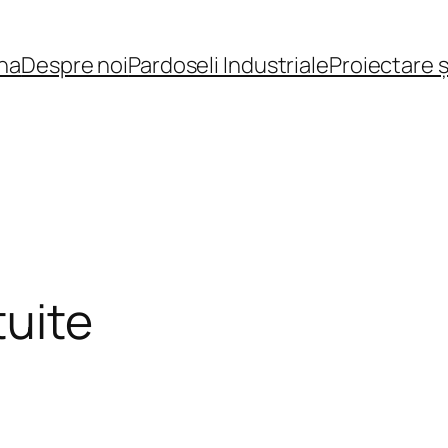
na
Despre noi
Pardoseli Industriale
Proiectare 
tuite