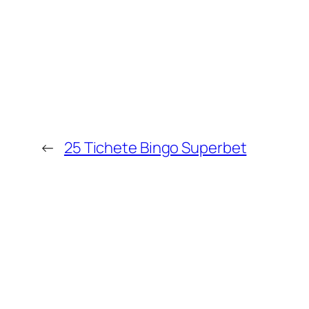
←
25 Tichete Bingo Superbet