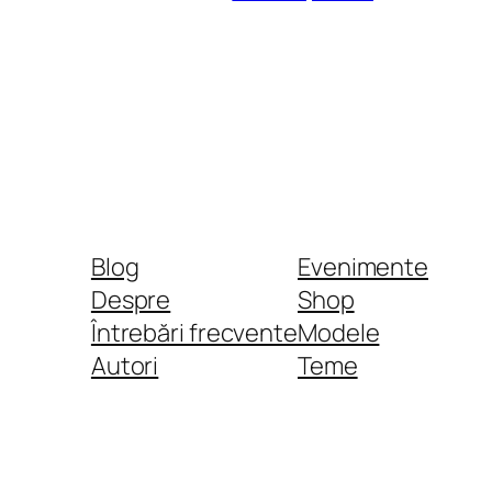
Blog
Evenimente
Despre
Shop
Întrebări frecvente
Modele
Autori
Teme