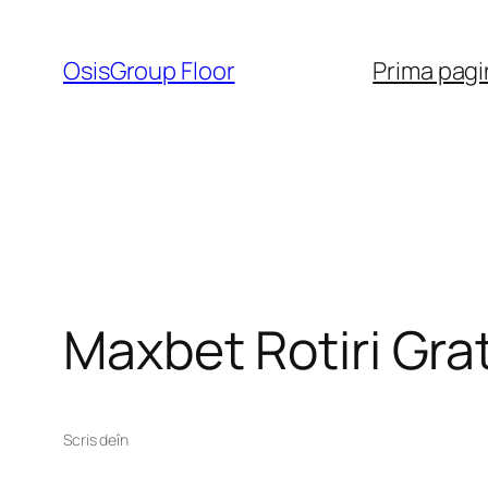
Sari
la
OsisGroup Floor
Prima pagi
conținut
Maxbet Rotiri Gra
Scris de
în