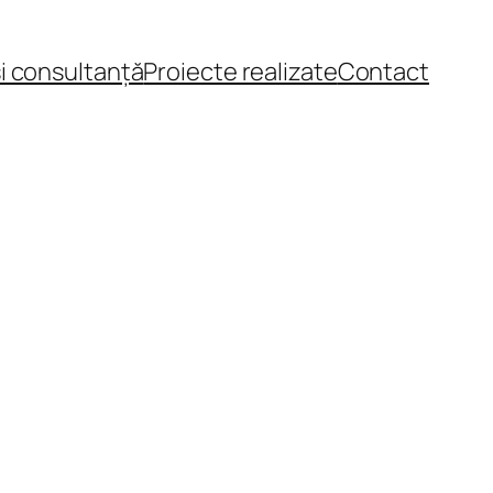
și consultanță
Proiecte realizate
Contact