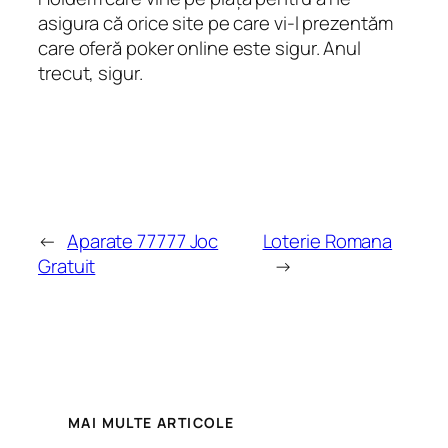
asigura că orice site pe care vi-l prezentăm
care oferă poker online este sigur. Anul
trecut, sigur.
←
Aparate 77777 Joc
Loterie Romana
Gratuit
→
MAI MULTE ARTICOLE