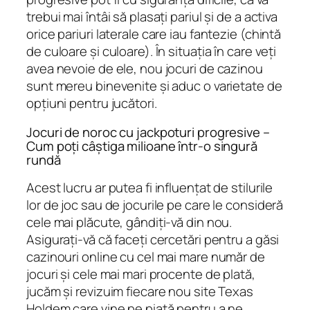
trebui mai întâi să plasați pariul și de a activa
orice pariuri laterale care iau fantezie (chintă
de culoare și culoare). În situația în care veți
avea nevoie de ele, nou jocuri de cazinou
sunt mereu binevenite și aduc o varietate de
opțiuni pentru jucători.
Jocuri de noroc cu jackpoturi progresive –
Cum poți câștiga milioane într-o singură
rundă
Acest lucru ar putea fi influențat de stilurile
lor de joc sau de jocurile pe care le consideră
cele mai plăcute, gândiți-vă din nou.
Asigurați-vă că faceți cercetări pentru a găsi
cazinouri online cu cel mai mare număr de
jocuri și cele mai mari procente de plată,
jucăm și revizuim fiecare nou site Texas
Holdem care vine pe piață pentru a ne