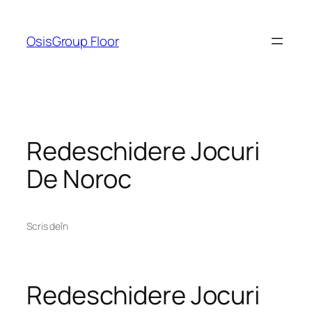
Sari
la
OsisGroup Floor
conținut
Redeschidere Jocuri
De Noroc
Scris de
în
Redeschidere Jocuri