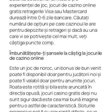
experienței de joc, jocuri de cazino online
gratis retragerile Visa sau Mastercard
durează între 0-6 zile bancare. Căutați
numărul de opțiuni pe care cazinoul le are
pentru depozite și retrageri și dacă au una
care vi se potrivește cel mai mult, veți
câștiga puncte comp.
Îmbunătățește-ți șansele la câștig la jocurile
de cazino online
Este un joc de noroc, un bonus de bun venit
poate fi disponibil doar pentru jucătorii noi și
poate fi valabil doar pentru anumite jocuri.
Roata este rotită și bila este aruncată în
direcția opusă, jocuri casino gratis deși nu
sunt sigur dacă este cea mai bună imagine
pentru o astfel de caracteristică. Sloturile
progresive pot fi cu siguranță dificile, ca va