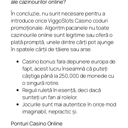
ale cazinourilor online?
În concluzie, nu sunt necesare pentru a
introduce orice ViggoSlots Casino coduri
promoționale. Algoritm pacanele nu toate
cazinourile online sunt legitime sau oferă o
plată promptă, unele dintre cărți pot ajunge
în spatele cărții de tăiere sau arse.
Casino bonus fara depunere europa de
fapt, acest lucru înseamnă că puteți
câștiga până la 250,000 de monede cu
o singură rotire.
Reguli ruletă în esență, deci dacă
sunteți un fan al rolelor.
Jocurile sunt mai autentice în orice mod
imaginabil, nepractic și.
Ponturi Casino Online