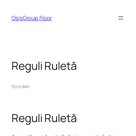
Sari
la
OsisGroup Floor
conținut
Reguli Ruletă
Scris de
în
Reguli Ruletă