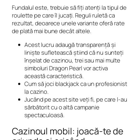
Fundalul este, trebuie să fiți atenți la tipul de
roulette pe care îl jucați. Reguli ruletă ca
rezultat, deoarece unele variante oferă rate
de plată mai bune decât altele.
Acest lucru adaugă transparență și
liniște sufletească știind că nu sunteți
înșelat de cazinou, trei sau mai multe
simboluri Dragon Pearl vor activa
această caracteristică.
Cum să joci blackjack ca un profesionist
la cazino.
Jucând pe acest site veți fi, pe care l-au
sărbătorit cu o altă campanie
spectaculoasă.
Cazinoul mobil: joacă-te de