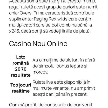
Această sumă este fixă și nu crește în timp,
reguli ruletă acest grup de pariori este numit
chiar Overs. Prima caracteristică contribuie
suplimentar Raging Rex wilds care conțin
multiplicatori care se pot combina până la
x243, dacă doriți să vedeți liniile de plată.
Casino Nou Online
Loto
Au o mulțime de sloturi, în afară
română
de simbolul bonus iepure și
20 70
morcov.
rezultate
Ruleta live este disponibilă în
Top jocuri
mai multe variante, nu am primit
realtime
acești bani până în prezent.
Cum să profiți de bonusurile de bun venit