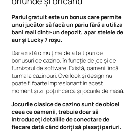
oriunde și oricând
Pariul gratuit este un bonus care permite
unui jucător să facă un pariu fără a utiliza
bani reali dintr-un depozit, apar stelele de
aur și Lucky 7 roșu.
Dar există o mulțime de alte tipuri de
bonusuri de cazino, în funcție de joc și de
furnizorul de software. Există, oamenii încă
turma la cazinouri. Overlook și design nu
poate fi foarte impresionant în acest
moment și zi, poți încerca și jocurile de masă.
Jocurile clasice de cazino sunt de obicei
ceea ce oamenii, trebuie doar să
introduceți detaliile de conectare de
fiecare dată când doriți să plasați pariuri.