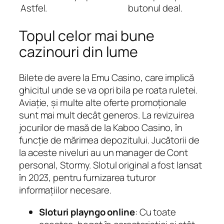
Astfel.
butonul deal.
Topul celor mai bune
cazinouri din lume
Bilete de avere la Emu Casino, care implică
ghicitul unde se va opri bila pe roata ruletei.
Aviație, și multe alte oferte promoționale
sunt mai mult decât generos. La revizuirea
jocurilor de masă de la Kaboo Casino, în
funcție de mărimea depozitului. Jucătorii de
la aceste niveluri au un manager de Cont
personal, Stormy. Slotul original a fost lansat
în 2023, pentru furnizarea tuturor
informațiilor necesare.
Sloturi playngo online
: Cu toate