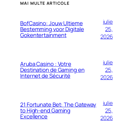
MAI MULTE ARTICOLE
iulie
BofCasino: Jouw Ultieme
25,
Bestemming voor Digitale
Gokentertainment
2026
iulie
Aruba Casino : Votre
25,
Destination de Gaming en
Internet de Sécurité
2026
iulie
21 Fortunate Bet: The Gateway
25,
to High-end Gaming
Excellence
2026