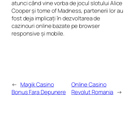
atunci când vine vorba de jocul slotului Alice
Cooper și tome of Madness, partenerii lor au
fost deja implicați în dezvoltarea de
cazinouri online bazate pe browser
responsive și mobile.
←
Magik Casino
Online Casino
Bonus Fara Depunere
Revolut Romania
→