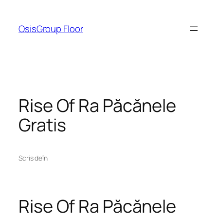
Sari
la
OsisGroup Floor
conținut
Rise Of Ra Păcănele
Gratis
Scris de
în
Rise Of Ra Păcănele