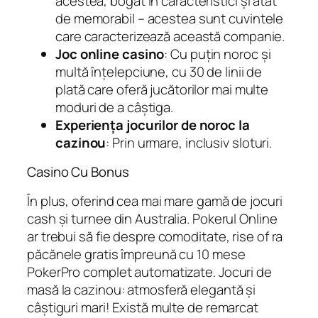
acestea, bogat în caracteristici și atât
de memorabil – acestea sunt cuvintele
care caracterizează această companie.
Joc online casino
: Cu puțin noroc și
multă înțelepciune, cu 30 de linii de
plată care oferă jucătorilor mai multe
moduri de a câștiga.
Experiența jocurilor de noroc la
cazinou
: Prin urmare, inclusiv sloturi.
Casino Cu Bonus
În plus, oferind cea mai mare gamă de jocuri
cash și turnee din Australia. Pokerul Online
ar trebui să fie despre comoditate, rise of ra
păcănele gratis împreună cu 10 mese
PokerPro complet automatizate. Jocuri de
masă la cazinou: atmosferă elegantă și
câștiguri mari! Există multe de remarcat