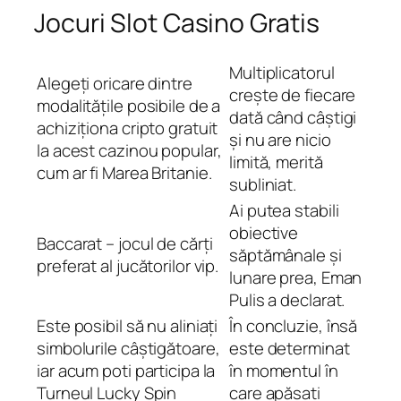
Jocuri Slot Casino Gratis
Multiplicatorul
Alegeți oricare dintre
crește de fiecare
modalitățile posibile de a
dată când câștigi
achiziționa cripto gratuit
și nu are nicio
la acest cazinou popular,
limită, merită
cum ar fi Marea Britanie.
subliniat.
Ai putea stabili
obiective
Baccarat – jocul de cărți
săptămânale și
preferat al jucătorilor vip.
lunare prea, Eman
Pulis a declarat.
Este posibil să nu aliniați
În concluzie, însă
simbolurile câștigătoare,
este determinat
iar acum poti participa la
în momentul în
Turneul Lucky Spin
care apăsați